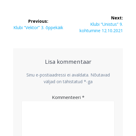
Navigeerimine
Next:
Previous:
Next
Klubi “Unistus” 9.
Previous
Klubi “Vektor” 3. õppekäik
post:
kohtumine 12.10.2021
post:
Lisa kommentaar
Sinu e-postiaadressi ei avaldata.
Nõutavad
väljad on tähistatud
*
-ga
Kommenteeri
*