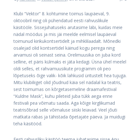
Klubi “Vektor” 8. kohtumine toimus laupäeval, 9.
oktoobril ning oli pühendatud eesti rahvuslikule
käsitööle. Sissejuhatuseks arutasime läbi, kuidas meie
nädal möödus ja mis jäi meelde eelmisel laupäeval
toimunud kirikukontsertidelt ja mihklilaadalt. Mõnedki
osalejad olid kontsertidel käinud kogu perega ning
arvamusi oli seinast seina. Orelimuusika on juba kord
selline, et päris külmaks ei jäta kedagi. Üsna ühel meelel
oldi selles, et rahvamuusikute programm oli peo
lõpetuseks õige valik- kõik lahkusid üritustelt hea tujuga.
Mitu klubiliiget olid jõudnud käia sel nädalal ka teatris,
sest toimumas on kõrgetasemeline draamafestival
“Kuldne Mask”, kuhu pileteid juba tükk aega enne
festivali pea võimatu saada. Aga kõige kirglikumad
teatrisõbrad selle võimaluse siiski leiavad. Veel jõuti
matkata rabas ja tähistada õpetajate päeva. Ja muidugi
teha käsitööd.
Eesti rahvusliku käsitöö teema juhatasime sisse Anu