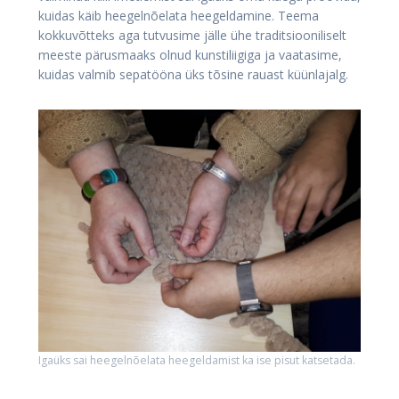
kuidas käib heegelnõelata heegeldamine. Teema
kokkuvõtteks aga tutvusime jälle ühe traditsiooniliselt
meeste pärusmaaks olnud kunstiliigiga ja vaatasime,
kuidas valmib sepatööna üks tõsine rauast küünlajalg.
Igaüks sai heegelnõelata heegeldamist ka ise pisut katsetada.