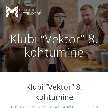
Skip
to
content
Klubi “Vektor” 8.
kohtumine
Klubi “Vektor” 8.
kohtumine
by
Kai Kiiver
in
Vektor (Jõhvi 3)
on 9. okt. 2021
0