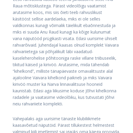
Raua mõtisklustega. Pärast videolõigu vaatamist
arutasime koos, mis siis õieti teeb rahvuslikust
käsitööst sellise aardelaeka, miks ei ole selles
valdkonnas kunagi võimalik täielikult ebaõnnestuda ja
miks ei suuda Anu Raud kunagi ka kõige kulunumat
vana näputööd prügikasti visata. Edasi uurisime ühiselt
rahvarõivaid. Juhendajal kaasas olnud komplekt Vaivara
rahvariietega sai põhjalikult läbi vaadatud-
kaseleherohelise põhitooniga raske villane triibuseelik,
tikitud käised ja kirivöö. Arutasime, mida tähendab
“kihelkond”, milliste tänapäevaste omavalitsuste alal
ajalooline Vaivara kihelkond paikneb ja miks Vaivara
kirivöö muster ka Narva linnavalitsuse hooneid
kaunistab. Edasi aga liikusime koduse Jõhvi kihelkonna
radadele ja vaatasime videolõiku, kus tutvustati Jõhvi
neiu rahvariiete komplekti.
Vahepalaks aga uurisime tänaste klubiliikmete
kaasavõetud näputöid. Pärast tillukestest helmestest
valminud kiili imetlemist sai igaüks oma käega proovida,