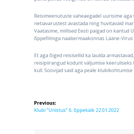
Reisimeenutuste vaheaegadel uurisime aga v
netiavarustest avastada ning huvitavaid mar
Vaatasime, millised Eesti paigad on kantud 
õppefilmiga naabermaakonnas Lääne-Virus
Et aga õiged reisisellid ka laulda armastavad,
reisipiirangud kodunt väljumise keeruliseks
küll. Soovijad said aga peale klubikohtumis
Navigeerimine
Previous:
Previous
Klubi “Unistus” 6. õppekäik 22.01.2022
post: