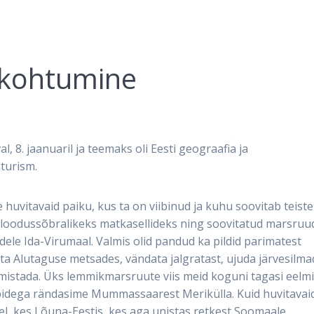
. kohtumine
, 8. jaanuaril ja teemaks oli Eesti geograafia ja
turism.
huvitavaid paiku, kus ta on viibinud ja kuhu soovitab teiste
a loodussõbralikeks matkasellideks ning soovitatud marsruu
edele Ida-Virumaal. Valmis olid pandud ka pildid parimatest
ta Alutaguse metsades, vändata jalgratast, ujuda järvesilm
mistada. Üks lemmikmarsruute viis meid koguni tagasi eelm
bidega rändasime Mummassaarest Merikülla. Kuid huvitavai
tel, kes Lõuna-Eestis, kes aga unistas retkest Soomaale.