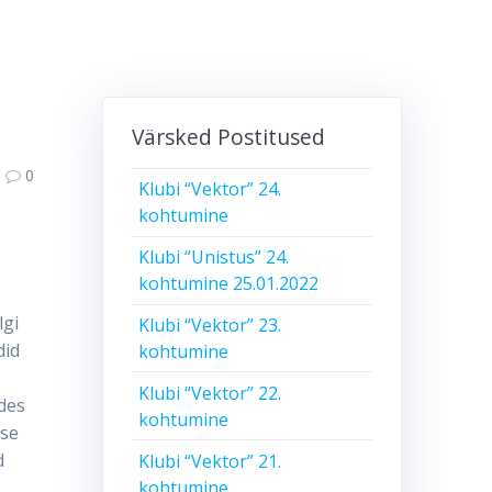
Värsked Postitused
0
Klubi “Vektor” 24.
kohtumine
Klubi “Unistus” 24.
kohtumine 25.01.2022
lgi
Klubi “Vektor” 23.
did
kohtumine
Klubi “Vektor” 22.
ades
kohtumine
ise
d
Klubi “Vektor” 21.
kohtumine