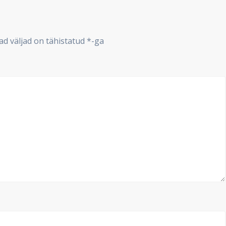
d väljad on tähistatud
*
-ga