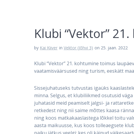
Klubi “Vektor” 21
by
Kai Kiiver
in
Vektor (Jõhvi 3)
on 25. jaan. 2022
Klubi “Vektor” 21. kohtumine toimus laupäeval
vaatamisväärsused ning turism, eeskätt maa
Sissejuhatuseks tutvustas igaüks kaaslastele 
minna. Selgus, et klubiliikmed osutusid väg
juhatasid meid peamiselt jalgsi- ja rattaretk
retkedest ning nii saime mõttes kaasa ränna
ning koos matkakaaslastega lõkkel toitu val
aasta maikuusse, kus koos tolleaegsete klu
paiku jätkus veelgi: kes oli käinud väikesaar