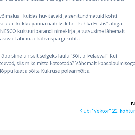
õimalusi, kuidas huvitavaid ja senitundmatuid kohti
sruute kokku panna näiteks lehe “Puhka Eestis” abiga.
UNESCO kultuuripärandi nimekirja ja tutvusime lähemalt
 asuva Lahemaa Rahvuspargi kohta.
 õppisime ühiselt selgeks laulu “Sõit pilvelaeval”. Kui
 teevad, siis miks mitte katsetada? Vähemalt kaasalaulmiseg
e lõppu kaasa sõita Kukruse polaarmõisa.
N
Next
Klubi “Vektor” 22. koht
post: