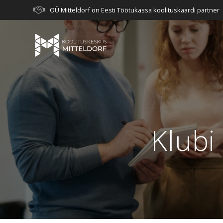
Skip
OÜ Mitteldorf on Eesti Töötukassa koolituskaardi partner
to
content
Klubi