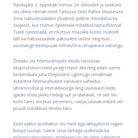
Rändajate 2. õppekäik toimus 24. oktoobril ja seekord
viis ühine rännak meid Tartusse Eesti Rahva Muuseumi.
Enne näitusesaalideni jõudmist pidime mööduma ka
fuajeest, kus toimus õpilastele mõeldud tantsufestival.
Tuleb tunnistada, et mürtsuv muusika kostis osaliselt
läbi ka näitusesaalide paksudest ustest ning lisas
soomeugri keelepuule mõnevõrra omapärase värvingu.
Õnneks viis hõimurahvaste eluolu tutvustav
ekspositsioon meid peagi trepist alla ning edasi saime
keskenduda juba tõepoolest ugrimugri omailmale.
Autentne hõimurahvaste vanavara vaheldus
ultramoodsa ja interaktiivsega ning usutavasti leidis
igaüks enda jaoks midagi uut ja üllatavat, oli see siis
komi tares norskav peremees, vadja saunakombed või
pruudi sobilikkust hindav karu.
Eesti ajaloo püsinäitus viis meid aga lähiajaloost tagasi
kiviaja suunas. Saime oma silmaga uudistada ka
esimest rahvuslippu- eestlased on üks neist vähestest