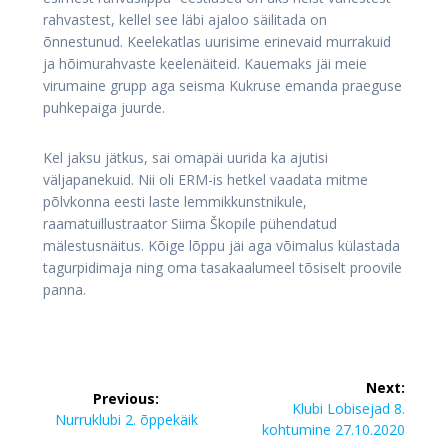
rahvastest, kellel see läbi ajaloo säilitada on
õnnestunud. Keelekatlas uurisime erinevaid murrakuid
ja hõimurahvaste keelenäiteid. Kauemaks jäi meie
virumaine grupp aga seisma Kukruse emanda praeguse
puhkepaiga juurde.
Kel jaksu jätkus, sai omapäi uurida ka ajutisi
väljapanekuid. Nii oli ERM-is hetkel vaadata mitme
põlvkonna eesti laste lemmikkunstnikule,
raamatuillustraator Siima Škopile pühendatud
mälestusnäitus. Kõige lõppu jäi aga võimalus külastada
tagurpidimaja ning oma tasakaalumeel tõsiselt proovile
panna.
Navigeerimine
Next:
Previous:
Next
Klubi Lobisejad 8.
Previous
Nurruklubi 2. õppekäik
post:
kohtumine 27.10.2020
post: