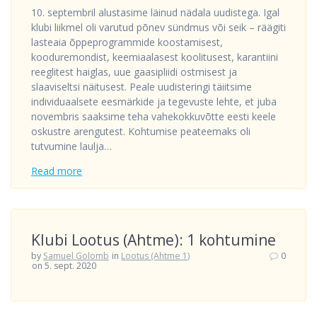
10. septembril alustasime läinud nädala uudistega. Igal
klubi liikmel oli varutud põnev sündmus või seik – räägiti
lasteaia õppeprogrammide koostamisest,
kooduremondist, keemiaalasest koolitusest, karantiini
reeglitest haiglas, uue gaasipliidi ostmisest ja
slaaviseltsi näitusest. Peale uudisteringi täiitsime
individuaalsete eesmärkide ja tegevuste lehte, et juba
novembris saaksime teha vahekokkuvõtte eesti keele
oskustre arengutest. Kohtumise peateemaks oli
tutvumine laulja…
Read more
Klubi Lootus (Ahtme): 1 kohtumine
by
Samuel Golomb
in
Lootus (Ahtme 1)
0
on 5. sept. 2020