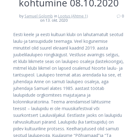
kohtumine 08.10.2020
by
Samuel Golomb
in
Lootus (Ahtme 1)
0
on 13. okt. 2020
Eesti keele ja eesti kultuuri klubi on lahutamatult seotud
laulu-ja tansupidude teemaga. Veel kogunemise
minutitel olid suurel ekraanil kaadrid 2019. aasta
juubelilaulupeo rongkäigust. Vestluse avaringis selgus,
et klubi liikmete seas on laulupeo osaleja (lastekooriga),
mitmel klubi liikmel on lapsed osalenud Noorte laulu- ja
tantsupeol. Laulupeo teemat aitas arendada ka see, et
juhendaja Anne on samuti laulupeo osaleja, aga
juhendaja Samuel alates 1985. aastast töötab
laulupidude orgkomitees majutajana ja
kolonnikuratoriina. Teema arendamisel lähtusime
teesist – laulupidu ei ole muusikafestival või
suurkontsert Lauluväljakul. Eestlaste jaoks on laulupidu
rahvuskultuuri pärand. Laulupidu (ka tantsupidu) on
pidev kultuuriline protsess. Keelharjutused olid samuti
seotud laulupeoga. Kuulasime “Põhjamaad”ja “Ta