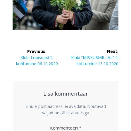
Navigeerimine
Previous:
Next:
Previous
Next
Klubi Lobisejad 5.
Klubi “MISKUSMILLAL” 4.
post:
post:
kohtumine 06.10.2020
kohtumine 13.10.2020
Lisa kommentaar
Sinu e-postiaadressi ei avaldata.
Nõutavad
väljad on tähistatud
*
-ga
Kommenteeri
*