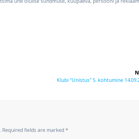
 otsima ühe olulise sündmuse, kuupäeva, persooni ja reklaami
N
Next
Klubi “Unistus” 5. kohtumine 14.09
post:
.
Required fields are marked
*