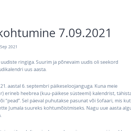
. kohtumine 7.09.2021
 Sep 2021
e uudiste ringiga. Suurim ja põnevaim uudis oli seekord
udikalendri uus aasta.
1. aastal 6. septembri päikeseloojanguga. Kuna meie
) erineb heebrea (kuu-päikese süsteemi) kalendrist, tähist
 või “pead”. Sel päeval puhutakse pasunat või šofaari, mis ku
 ette Jumala suureks kohtumõistmiseks. Nagu uue aasta alg
.