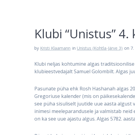
Klubi “Unistus” 4
by
Kristi Klaamann
in
Unistus (Kohtla-Järve 3)
on 7.
Klubi neljas kohtumine algas traditsioonilis
klubieestvedajalt Samuel Golombilt. Algas ju
Pasunate püha ehk Rosh Hashanah algas 202
Gregoriuse kalender (mis on päikesekalender
see püha sisuliselt juutide uue aasta algust
inimesi meeleparandusele ja valmistab neid
on ka see uue ajastu algus. Algas 5782. aasta