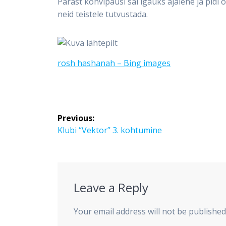
Pärast kohvipausi sai igaüks ajalehe ja pidi
neid teistele tutvustada.
rosh hashanah – Bing images
Post
Previous:
navigation
Previous
Klubi “Vektor” 3. kohtumine
post:
Leave a Reply
Your email address will not be published