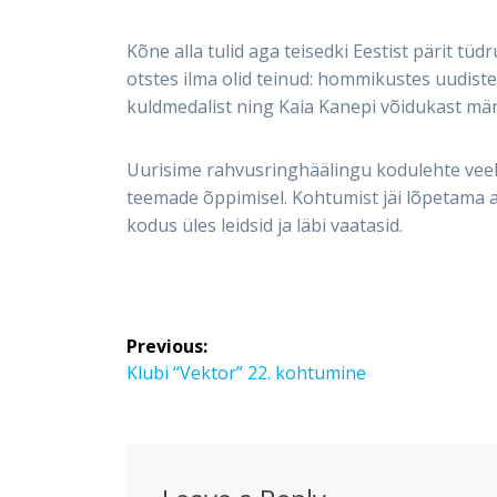
Kõne alla tulid aga teisedki Eestist pärit t
otstes ilma olid teinud: hommikustes uudist
kuldmedalist ning Kaia Kanepi võidukast mäng
Uurisime rahvusringhäälingu kodulehte veelg
teemade õppimisel. Kohtumist jäi lõpetama ag
kodus üles leidsid ja läbi vaatasid.
Post
Previous:
navigation
Previous
Klubi “Vektor” 22. kohtumine
post: