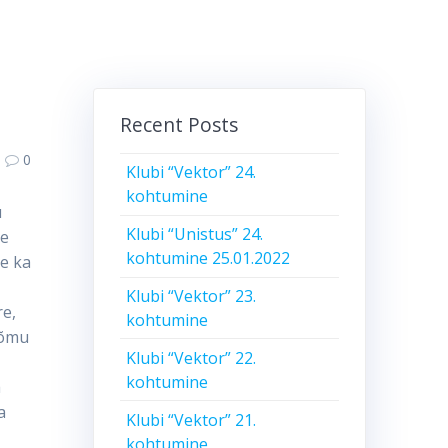
Recent Posts
0
Klubi “Vektor” 24.
kohtumine
u
Klubi “Unistus” 24.
se
kohtumine 25.01.2022
ge ka
Klubi “Vektor” 23.
re,
kohtumine
õõmu
Klubi “Vektor” 22.
kohtumine
a
a
Klubi “Vektor” 21.
kohtumine