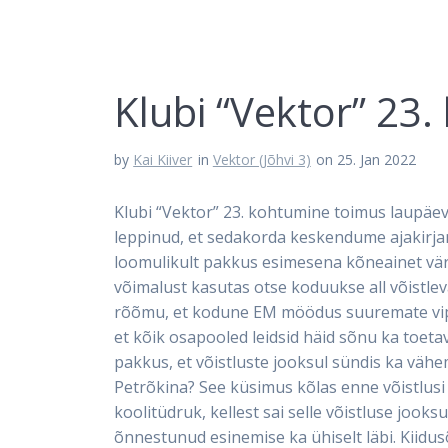
Klubi “Vektor” 23
by
Kai Kiiver
in
Vektor (Jõhvi 3)
on 25. Jan 2022
Klubi “Vektor” 23. kohtumine toimus laupäeva
leppinud, et sedakorda keskendume ajakirjan
loomulikult pakkus esimesena kõneainet värs
võimalust kasutas otse koduukse all võistlev
rõõmu, et kodune EM möödus suuremate viper
et kõik osapooled leidsid häid sõnu ka toeta
pakkus, et võistluste jooksul sündis ka vähe
Petrõkina? See küsimus kõlas enne võistlusi ni
koolitüdruk, kellest sai selle võistluse joo
õnnestunud esinemise ka ühiselt läbi. Kiidusõ