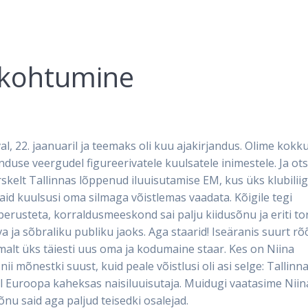
. kohtumine
l, 22. jaanuaril ja teemaks oli kuu ajakirjandus. Olime kokk
duse veergudel figureerivatele kuulsatele inimestele. Ja ot
kelt Tallinnas lõppenud iluuisutamise EM, kus üks klubilii
aid kuulsusi oma silmaga võistlemas vaadata. Kõigile tegi
usteta, korraldusmeeskond sai palju kiidusõnu ja eriti to
va ja sõbraliku publiku jaoks. Aga staarid! Iseäranis suurt r
malt üks täiesti uus oma ja kodumaine staar. Kes on Niina
i mõnestki suust, kuid peale võistlusi oli asi selge: Tallinn
ksul Euroopa kaheksas naisiluuisutaja. Muidugi vaatasime Niin
nu said aga paljud teisedki osalejad.