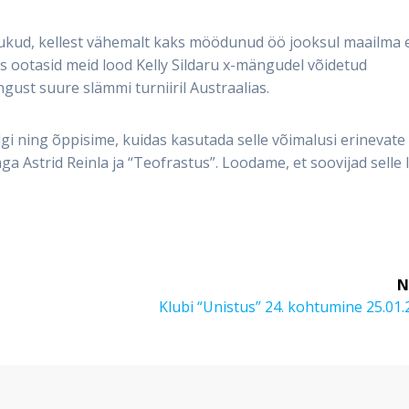
üdrukud, kellest vähemalt kaks möödunud öö jooksul maailma 
es ootasid meid lood Kelly Sildaru x-mängudel võidetud
ust suure slämmi turniiril Austraalias.
i ning õppisime, kuidas kasutada selle võimalusi erinevate
a Astrid Reinla ja “Teofrastus”. Loodame, et soovijad selle 
N
Next
Klubi “Unistus” 24. kohtumine 25.01
post: