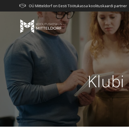
Skip
OÜ Mitteldorf on Eesti Töötukassa koolituskaardi partner
to
content
Klubi