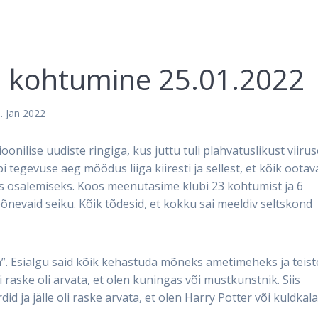
4. kohtumine 25.01.2022
. Jan 2022
onilise uudiste ringiga, kus juttu tuli plahvatuslikust viirus
ubi tegevuse aeg möödus liiga kiiresti ja sellest, et kõik ootav
ös osalemiseks. Koos meenutasime klubi 23 kohtumist ja 6
õnevaid seiku. Kõik tõdesid, et kokku sai meeldiv seltskond
”. Esialgu said kõik kehastuda mõneks ametimeheks ja teist
i raske oli arvata, et olen kuningas või mustkunstnik. Siis
d ja jälle oli raske arvata, et olen Harry Potter või kuldkala