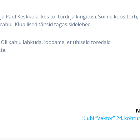
a Paul Keskküla, kes tõi tordi ja kingitusi. Sõime koos torti,
 rahul. Klubilised täitsid tagasisidelehed.
Oli kahju lahkuda, loodame, et ühiseid toredaid
te.
N
Next
Klubi “Vektor” 24. koht
post: