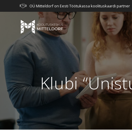
Skip
OÜ Mitteldorf on Eesti Töötukassa koolituskaardi partner
to
content
Klubi “Unis