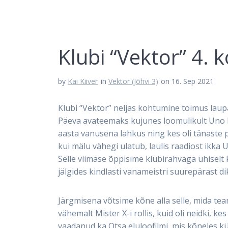
Klubi “Vektor” 4.
by
Kai Kiiver
in
Vektor (Jõhvi 3)
on 16. Sep 2021
Klubi “Vektor” neljas kohtumine toimus laupä
Päeva avateemaks kujunes loomulikult Uno Lo
aasta vanusena lahkus ning kes oli tänaste p
kui mälu vähegi ulatub, laulis raadiost ikka 
Selle viimase õppisime klubirahvaga ühiselt k
jälgides kindlasti vanameistri suurepärast di
Järgmisena võtsime kõne alla selle, mida te
vähemalt Mister X-i rollis, kuid oli neidki, k
vaadanud ka Otsa eluloofilmi, mis kõneles k