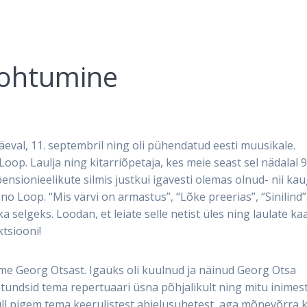
 kohtumine
eval, 11. septembril ning oli pühendatud eesti muusikale.
op. Laulja ning kitarriõpetaja, kes meie seast sel nädalal 
ensionieelikute silmis justkui igavesti olemas olnud- nii ka
Uno Loop. “Mis värvi on armastus”, “Lõke preerias”, “Sinilind
a selgeks. Loodan, et leiate selle netist üles ning laulate ka
ktsiooni!
ame Georg Otsast. Igaüks oli kuulnud ja näinud Georg Otsa
es tundsid tema repertuaari üsna põhjalikult ning mitu inimest
üll pigem tema keerulistest abielusuhetest, aga mõnevõrra 