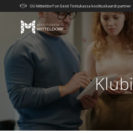
Skip
OÜ Mitteldorf on Eesti Töötukassa koolituskaardi partner
to
content
Klub