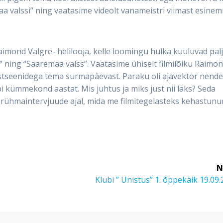
a valssi” ning vaatasime videolt vanameistri viimast esinem
imond Valgre- helilooja, kelle loomingu hulka kuuluvad pal
d” ning “Saaremaa valss”. Vaatasime ühiselt filmilõiku Raimo
a stseenidega tema surmapäevast. Paraku oli ajavektor nend
i kümmekond aastat. Mis juhtus ja miks just nii läks? Seda
a rühmaintervjuude ajal, mida me filmitegelasteks kehastunu
N
Next
Klubi ” Unistus” 1. õppekäik 19.09
post: