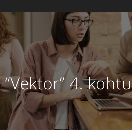
i “Vektor” 4. koht