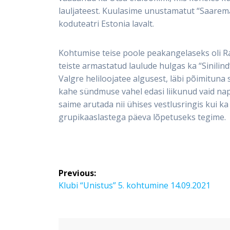
lauljateest. Kuulasime unustamatut “Saarema
koduteatri Estonia lavalt.
Kohtumise teise poole peakangelaseks oli Ra
teiste armastatud laulude hulgas ka “Sinilin
Valgre heliloojatee algusest, läbi põimitun
kahe sündmuse vahel edasi liikunud vaid nap
saime arutada nii ühises vestlusringis kui k
grupikaaslastega päeva lõpetuseks tegime.
Post
Previous:
navigation
Previous
Klubi “Unistus” 5. kohtumine 14.09.2021
post: