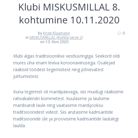
Klubi MISKUSMILLAL 8.
kohtumine 10.11.2020
by
Kristi Klaamann
0
in
MISKUSMILLAL (Kohtla-Järve 2)
on 10. Nov 2020
Klubi algas traditsioonilise vestlusringiga. Seekord oldi
mures üha enam leviva koroonaviirusega. Osalejad
rääkisid töödest-tegemistest ning põnevatest
juhtumistest.
Kuna tegemist oli mardipäevaga, siis muidugi rääkisime
rahvakalendri kommetest. Kuulasime ja laulsime
mardisandi laule ning vaatasime mardijooksu
traditsioonidest videot. Siis arutasime kadrisantide
traditsioonide üle ja proovisime kadrisantide laululegi
laulda.