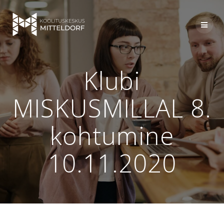
Skip
to
content
Klubi
MISKUSMILLAL 8.
kohtumine
10.11.2020