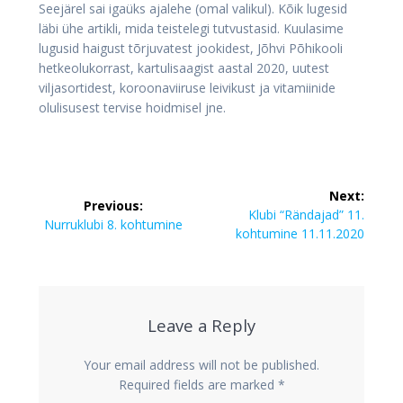
Seejärel sai igaüks ajalehe (omal valikul). Kõik lugesid
läbi ühe artikli, mida teistelegi tutvustasid. Kuulasime
lugusid haigust tõrjuvatest jookidest, Jõhvi Põhikooli
hetkeolukorrast, kartulisaagist aastal 2020, uutest
viljasortidest, koroonaviiruse leivikust ja vitamiinide
olulisusest tervise hoidmisel jne.
Post
Next:
Previous:
navigation
Next
Klubi “Rändajad” 11.
Previous
Nurruklubi 8. kohtumine
post:
kohtumine 11.11.2020
post:
Leave a Reply
Your email address will not be published.
Required fields are marked
*