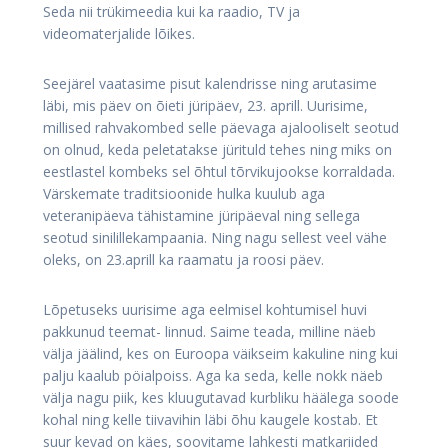
Seda nii trükimeedia kui ka raadio, TV ja
videomaterjalide lõikes.
Seejärel vaatasime pisut kalendrisse ning arutasime
läbi, mis päev on õieti jüripäev, 23. aprill. Uurisime,
millised rahvakombed selle päevaga ajalooliselt seotud
on olnud, keda peletatakse jürituld tehes ning miks on
eestlastel kombeks sel õhtul tõrvikujookse korraldada.
Värskemate traditsioonide hulka kuulub aga
veteranipäeva tähistamine jüripäeval ning sellega
seotud sinilillekampaania. Ning nagu sellest veel vähe
oleks, on 23.aprill ka raamatu ja roosi päev.
Lõpetuseks uurisime aga eelmisel kohtumisel huvi
pakkunud teemat- linnud. Saime teada, milline näeb
välja jäälind, kes on Euroopa väikseim kakuline ning kui
palju kaalub pöialpoiss. Aga ka seda, kelle nokk näeb
välja nagu piik, kes kluugutavad kurbliku häälega soode
kohal ning kelle tiivavihin läbi õhu kaugele kostab. Et
suur kevad on käes, soovitame lahkesti matkariided