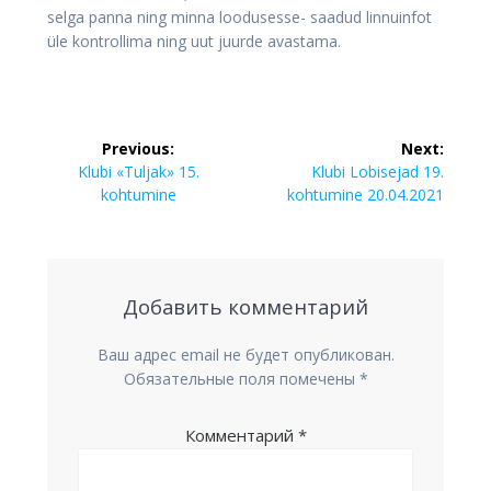
selga panna ning minna loodusesse- saadud linnuinfot
üle kontrollima ning uut juurde avastama.
Навигация
Previous:
Next:
по
Previous
Next
Klubi «Tuljak» 15.
Klubi Lobisejad 19.
post:
post:
kohtumine
kohtumine 20.04.2021
записям
Добавить комментарий
Ваш адрес email не будет опубликован.
Обязательные поля помечены
*
Комментарий
*