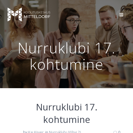
Skip
to
content
Nurruklubi 17.
kohtumine
Nurruklubi 17.
kohtumine
by
Kai Kiiver
in
Nurruklubi (Jõhvi 2)
0