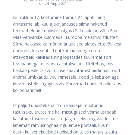
on 24. Апр 2021
Nurruklubi 17. kohtumine toimus 24. aprillil ning
arutasime läbi kuu ajakirjanduses silma hakanud
teemad. Heade uudiste hulgas tõid osalejad välja Epp
Mäe verivärske kuldmedali Euroopa meistrivõistlustelt.
Silma hakkasid ka mõned äriuudised alates ettevõtlikest
noortest, kes suutsid nutikate ideedega oma
ettevõtteid käivitada ning lõpetades suuremat sorti
teadaandega, et Narva avatakse uus filtritehas, mis
hakkab peale täisvõimsuse saavutamist piirilinnas tööd
andma umbkaudu 700 inimesele. Tööd ja leiba on aga
idavirulastele vägagi tarvis. Kurvemad uudised tulid taas
koroonarindelt.
Et paljud uudistekanalid on kaasajal muutunud
tasuliseks, arutasime ka, missuguseid võimalusi saab
kasutada tasuliste uudiste jälgimiseks ning vaatlesime
lähemalt rahvusringhäälingu err.ee portaali, kus nii
eesti- kui venekeelsed uudised on täies mahus tasuta.